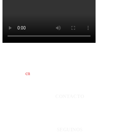
cn
saladillo es una publicación independiente.
Director propietario Juan Pablo Krupitzky.
Normas de confidencialidad y privacidad.
CONTACTO
San Martín 3248 - Saladillo - Pcia. de Bs As.
Tel: 02344–15402819
informacion@cnsaladillo.com.ar
SEGUINOS