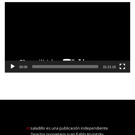
Reproductor
de
vídeo
00:00
01:21:16
cn
saladillo es una publicación independiente.
Director propietario Juan Pablo Krupitzky.