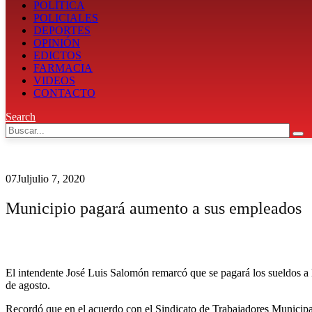
POLÍTICA
POLICIALES
DEPORTES
OPINIÓN
EDICTOS
FARMACIA
VIDEOS
CONTACTO
Search
07
Jul
julio 7, 2020
Municipio pagará aumento a sus empleados
El intendente José Luis Salomón remarcó que se pagará los sueldos a l
de agosto.
Recordó que en el acuerdo con el Sindicato de Trabajadores Municipa