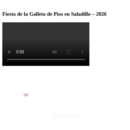
Fiesta de la Galleta de Piso en Saladillo – 2026
cn
saladillo es una publicación independiente.
Director propietario Juan Pablo Krupitzky.
Normas de confidencialidad y privacidad.
CONTACTO
San Martín 3248 - Saladillo - Pcia. de Bs As.