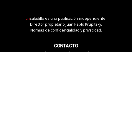
cn
saladillo es una publicación independiente.
Director propietario Juan Pablo Krupitzky.
Normas de confidencialidad y privacidad.
CONTACTO
San Martín 3248 - Saladillo - Pcia. de Bs As.
Tel: 02344–15402819
informacion@cnsaladillo.com.ar
SEGUINOS
© Copyright 2023. Todos los derechos reservados |
Diseño Web
-
edrweb