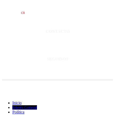
cn
saladillo es una publicación independiente.
Director propietario Juan Pablo Krupitzky.
Normas de confidencialidad y privacidad.
CONTACTO
San Martín 3248 - Saladillo - Pcia. de Bs As.
Tel: 02344–15402819
informacion@cnsaladillo.com.ar
SEGUINOS
© Copyright 2023. Todos los derechos reservados |
Diseño Web
-
edrweb
Inicio
Interés General
Política