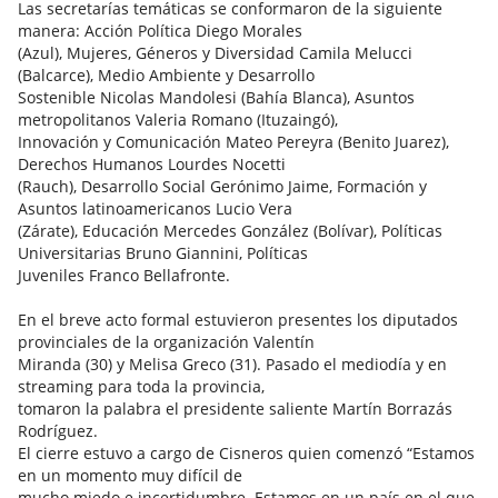
Las secretarías temáticas se conformaron de la siguiente
manera: Acción Política Diego Morales
(Azul), Mujeres, Géneros y Diversidad Camila Melucci
(Balcarce), Medio Ambiente y Desarrollo
Sostenible Nicolas Mandolesi (Bahía Blanca), Asuntos
metropolitanos Valeria Romano (Ituzaingó),
Innovación y Comunicación Mateo Pereyra (Benito Juarez),
Derechos Humanos Lourdes Nocetti
(Rauch), Desarrollo Social Gerónimo Jaime, Formación y
Asuntos latinoamericanos Lucio Vera
(Zárate), Educación Mercedes González (Bolívar), Políticas
Universitarias Bruno Giannini, Políticas
Juveniles Franco Bellafronte.
En el breve acto formal estuvieron presentes los diputados
provinciales de la organización Valentín
Miranda (30) y Melisa Greco (31). Pasado el mediodía y en
streaming para toda la provincia,
tomaron la palabra el presidente saliente Martín Borrazás
Rodríguez.
El cierre estuvo a cargo de Cisneros quien comenzó “Estamos
en un momento muy difícil de
mucho miedo e incertidumbre. Estamos en un país en el que