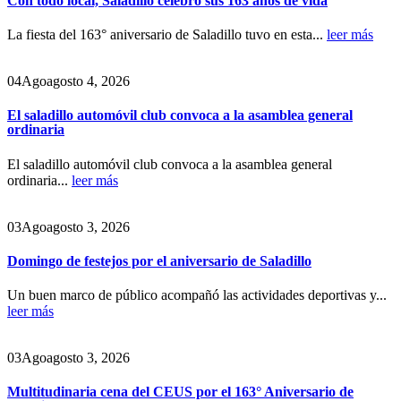
Con todo local, Saladillo celebró sus 163 años de vida
La fiesta del 163° aniversario de Saladillo tuvo en esta...
leer más
04
Ago
agosto 4, 2026
El saladillo automóvil club convoca a la asamblea general
ordinaria
El saladillo automóvil club convoca a la asamblea general
ordinaria...
leer más
03
Ago
agosto 3, 2026
Domingo de festejos por el aniversario de Saladillo
Un buen marco de público acompañó las actividades deportivas y...
leer más
03
Ago
agosto 3, 2026
Multitudinaria cena del CEUS por el 163° Aniversario de