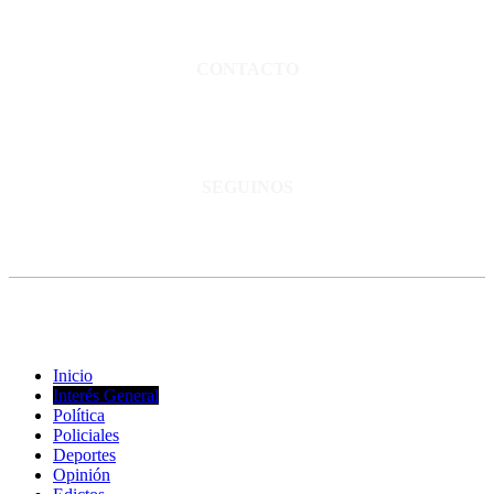
Director propietario Juan Pablo Krupitzky.
Normas de confidencialidad y privacidad.
CONTACTO
San Martín 3248 - Saladillo - Pcia. de Bs As.
Tel: 02344–15402819
informacion@cnsaladillo.com.ar
SEGUINOS
© Copyright 2023. Todos los derechos reservados |
Diseño Web
-
edrweb
Inicio
Interés General
Política
Policiales
Deportes
Opinión