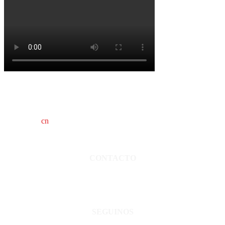
cn
saladillo es una publicación independiente.
Director propietario Juan Pablo Krupitzky.
Normas de confidencialidad y privacidad.
CONTACTO
San Martín 3248 - Saladillo - Pcia. de Bs As.
Tel: 02344–15402819
informacion@cnsaladillo.com.ar
SEGUINOS