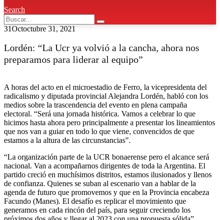
Search
31
Oct
octubre 31, 2021
Lordén: “La Ucr ya volvió a la cancha, ahora nos
preparamos para liderar al equipo”
A horas del acto en el microestadio de Ferro, la vicepresidenta del
radicalismo y diputada provincial Alejandra Lordén, habló con los
medios sobre la trascendencia del evento en plena campaña
electoral. “Será una jornada histórica. Vamos a celebrar lo que
hicimos hasta ahora pero principalmente a presentar los lineamientos
que nos van a guiar en todo lo que viene, convencidos de que
estamos a la altura de las circunstancias”.
“La organización parte de la UCR bonaerense pero el alcance será
nacional. Van a acompañarnos dirigentes de toda la Argentina. El
partido creció en muchísimos distritos, estamos ilusionados y llenos
de confianza. Quienes se suban al escenario van a hablar de la
agenda de futuro que promovemos y que en la Provincia encabeza
Facundo (Manes). El desafío es replicar el movimiento que
generamos en cada rincón del país, para seguir creciendo los
próximos dos años y llegar al 2023 con una propuesta sólida”,