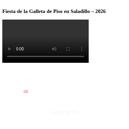
Fiesta de la Galleta de Piso en Saladillo – 2026
cn
saladillo es una publicación independiente.
Director propietario Juan Pablo Krupitzky.
Normas de confidencialidad y privacidad.
CONTACTO
San Martín 3248 - Saladillo - Pcia. de Bs As.
Tel: 02344–15402819