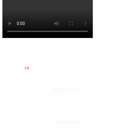
cn
saladillo es una publicación independiente.
Director propietario Juan Pablo Krupitzky.
Normas de confidencialidad y privacidad.
CONTACTO
San Martín 3248 - Saladillo - Pcia. de Bs As.
Tel: 02344–15402819
informacion@cnsaladillo.com.ar
SEGUINOS