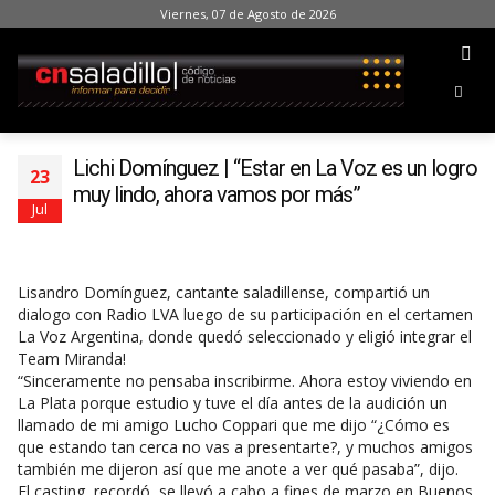
Viernes, 07 de Agosto de 2026
Lichi Domínguez | “Estar en La Voz es un logro
23
muy lindo, ahora vamos por más”
Jul
Lisandro Domínguez, cantante saladillense, compartió un
dialogo con Radio LVA luego de su participación en el certamen
La Voz Argentina, donde quedó seleccionado y eligió integrar el
Team Miranda!
“Sinceramente no pensaba inscribirme. Ahora estoy viviendo en
La Plata porque estudio y tuve el día antes de la audición un
llamado de mi amigo Lucho Coppari que me dijo “¿Cómo es
que estando tan cerca no vas a presentarte?, y muchos amigos
también me dijeron así que me anote a ver qué pasaba”, dijo.
El casting, recordó, se llevó a cabo a fines de marzo en Buenos