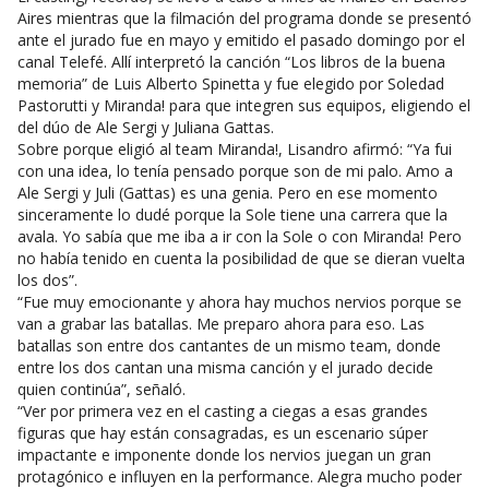
Aires mientras que la filmación del programa donde se presentó
ante el jurado fue en mayo y emitido el pasado domingo por el
canal Telefé. Allí interpretó la canción “Los libros de la buena
memoria” de Luis Alberto Spinetta y fue elegido por Soledad
Pastorutti y Miranda! para que integren sus equipos, eligiendo el
del dúo de Ale Sergi y Juliana Gattas.
Sobre porque eligió al team Miranda!, Lisandro afirmó: “Ya fui
con una idea, lo tenía pensado porque son de mi palo. Amo a
Ale Sergi y Juli (Gattas) es una genia. Pero en ese momento
sinceramente lo dudé porque la Sole tiene una carrera que la
avala. Yo sabía que me iba a ir con la Sole o con Miranda! Pero
no había tenido en cuenta la posibilidad de que se dieran vuelta
los dos”.
“Fue muy emocionante y ahora hay muchos nervios porque se
van a grabar las batallas. Me preparo ahora para eso. Las
batallas son entre dos cantantes de un mismo team, donde
entre los dos cantan una misma canción y el jurado decide
quien continúa”, señaló.
“Ver por primera vez en el casting a ciegas a esas grandes
figuras que hay están consagradas, es un escenario súper
impactante e imponente donde los nervios juegan un gran
protagónico e influyen en la performance. Alegra mucho poder