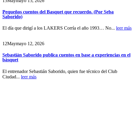
15
May
mayo 15, 2026
Pequeños cuentos del Basquet que recuerdo. (Por Seba
Saborido)
El día que dirigí a los LAKERS Corría el año 1993… No...
leer más
12
May
mayo 12, 2026
Sebastián Saborido publica cuentos en base a experiencias en el
básquet
El entrenador Sebastián Saborido, quien fue técnico del Club
Ciudad...
leer más