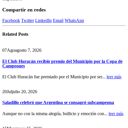
Compartir en redes
Facebook
Twitter
LinkedIn
Email
WhatsApp
Related
Posts
07
Ago
agosto 7, 2026
El Club Huracán recibió premio del Municipio por la Copa de
Campeones
El Club Huracán fue premiado por el Municipio por ser...
leer más
20
Jul
julio 20, 2026
Saladillo celebró que Argentina se consagró subcampeona
Aunque no con la misma alegría, bullicio y emoción con...
leer más