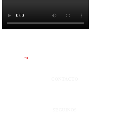
cn
saladillo es una publicación independiente.
Director propietario Juan Pablo Krupitzky.
Normas de confidencialidad y privacidad.
CONTACTO
San Martín 3248 - Saladillo - Pcia. de Bs As.
Tel: 02344–15402819
informacion@cnsaladillo.com.ar
SEGUINOS