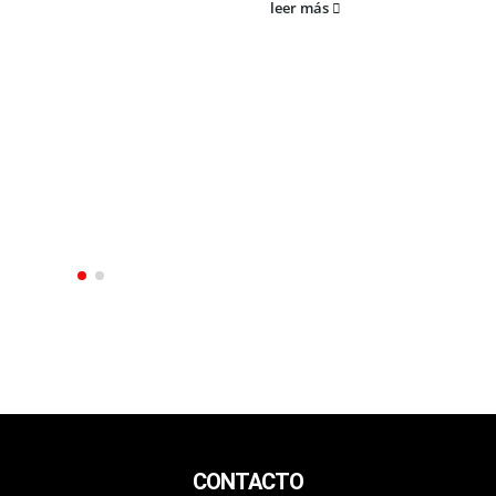
leer más
CONTACTO
San Martín 3248 - Saladillo - Pcia. de Bs As.
Tel: 02344–15402819
informacion@cnsaladillo.com.ar
© Copyright 2023. Todos los derechos reservados |
Diseño Web
- edrweb