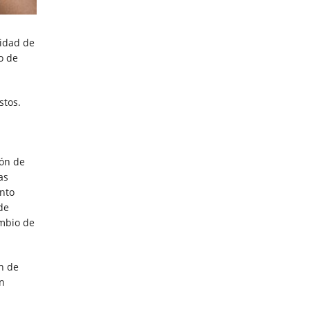
lidad de
o de
stos.
ión de
as
ento
de
ambio de
an de
an