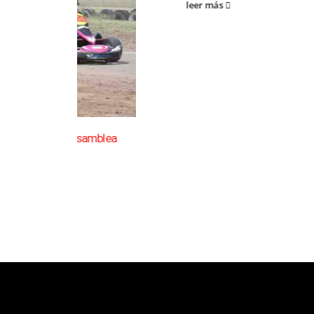
leer más
a asamblea
la asamblea
cn
saladillo es una publicación independiente.
Director propietario Juan Pablo Krupitzky.
Normas de confidencialidad y privacidad.