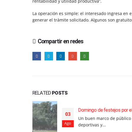
rentabilidad y utilidad productiva”.
La operación es simple: el interesado ingresa en el
generar el trámite solicitado. Algunos son gratui
Compartir en redes
RELATED
POSTS
Domingo de festejos por el aniversario de 
03
Un buen marco de público acompañó las 
Ago
deportivas y...