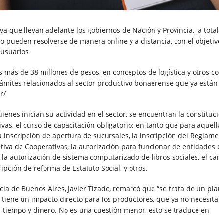
a que llevan adelante los gobiernos de Nación y Provincia, la tota
mo pueden resolverse de manera online y a distancia, con el objetiv
 usuarios
 más de 38 millones de pesos, en conceptos de logística y otros co
rámites relacionados al sector productivo bonaerense que ya están
r/
enes inician su actividad en el sector, se encuentran la constituc
ivas, el curso de capacitación obligatorio; en tanto que para aquell
a inscripción de apertura de sucursales, la inscripción del Reglam
ativa de Cooperativas, la autorización para funcionar de entidades 
 la autorización de sistema computarizado de libros sociales, el c
ipción de reforma de Estatuto Social, y otros.
ncia de Buenos Aires, Javier Tizado, remarcó que “se trata de un pl
e tiene un impacto directo para los productores, que ya no necesit
r tiempo y dinero. No es una cuestión menor, esto se traduce en