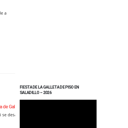
de a
FIESTA DE LA GALLETA DE PISO EN
SALADILLO – 2026
Reproductor
Salomón: “El Saladillo de hoy es un Saladillo que
de
01
apasiona a todos”
 un
vídeo
Ago
El intendente José Luis Salomón compartió un
dialogo con Radio...