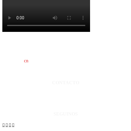
cn
saladillo es una publicación independiente.
Director propietario Juan Pablo Krupitzky.
Normas de confidencialidad y privacidad.
CONTACTO
San Martín 3248 - Saladillo - Pcia. de Bs As.
Tel: 02344–15402819
informacion@cnsaladillo.com.ar
SEGUINOS