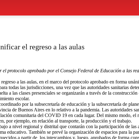
ficar el regreso a las aulas
l protocolo aprobado por el Consejo Federal de Educación a las realid
 regreso a las aulas, en el marco del protocolo aprobado en forma uná
a todas las jurisdicciones, una vez que las autoridades sanitarias deter
uelta a las clases presenciales se organizarán a través de la construcc
imiento escolar.
 coordinado por la subsecretaría de educación y la subsecretaría de plan
vincia de Buenos Aires en lo relativo a la pandemia. Las autoridades san
culación comunitaria del COVID 19 en cada lugar. Del mismo modo, el reto
n, por ejemplo, en relación al transporte, la producción y el trabajo.
jo a nivel regional y distrital que contarán con la participación de las 
tema educativo. También se prevé la organización de espacios para la par
iquecidos a partir de los intercambios y, luego, aprobados de forma con