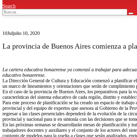
Search
10
Jul
julio 10, 2020
La provincia de Buenos Aires comienza a plani
La cartera educativa bonaerense ya comenzó a trabajar para adecuar e
educativo bonaerense.
La Dirección General de Cultura y Educación comenzó a planificar el
un marco de lineamientos y orientaciones que serán de cumplimiento par
En el caso de la provincia de Buenos Aires, los preparativos para la v
características del sistema educativo de cada región, distrito y establec
Para este proceso de planificación se ha creado un espacio de trabajo
provincial y del equipo de expertos que asesora al Gobierno de la Pro
regresar a las clases presenciales dependerá de la evolución de la cir
provincial y nacional para ir en sintonía con las decisiones que se tome
En las próximas semanas se desarrollarán mesas de planificación y traba
trabajadores docentes y auxiliares y el conjunto de los actores del sis
conjunto de modelos para la vuelta a clases que serán analizados, enr