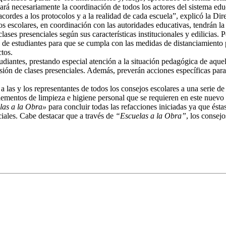
ará necesariamente la coordinación de todos los actores del sistema educ
 acordes a los protocolos y a la realidad de cada escuela”, explicó la D
s escolares, en coordinación con las autoridades educativas, tendrán l
clases presenciales según sus características institucionales y edilicias.
 de estudiantes para que se cumpla con las medidas de distanciamiento pr
ctos.
udiantes, prestando especial atención a la situación pedagógica de aquell
ión de clases presenciales. Además, preverán acciones específicas para qu
las y los representantes de todos los consejos escolares a una serie de
lementos de limpieza e higiene personal que se requieren en este nuevo 
las a la Obra»
para concluir todas las refacciones iniciadas ya que ésta
ciales. Cabe destacar que a través de
“Escuelas a la Obra”
, los consej