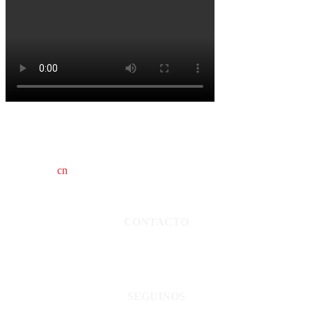
cn
saladillo es una publicación independiente.
Director propietario Juan Pablo Krupitzky.
Normas de confidencialidad y privacidad.
CONTACTO
San Martín 3248 - Saladillo - Pcia. de Bs As.
Tel: 02344–15402819
informacion@cnsaladillo.com.ar
SEGUINOS