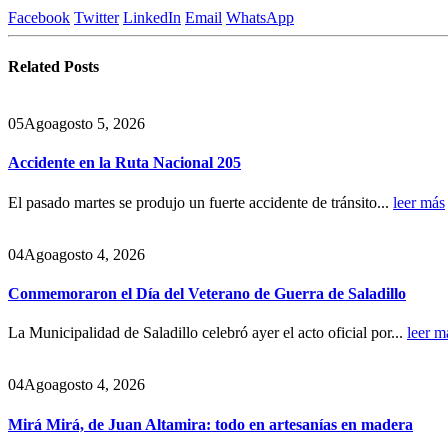
Facebook
Twitter
LinkedIn
Email
WhatsApp
Related
Posts
05
Ago
agosto 5, 2026
Accidente en la Ruta Nacional 205
El pasado martes se produjo un fuerte accidente de tránsito...
leer más
04
Ago
agosto 4, 2026
Conmemoraron el Día del Veterano de Guerra de Saladillo
La Municipalidad de Saladillo celebró ayer el acto oficial por...
leer m
04
Ago
agosto 4, 2026
Mirá Mirá, de Juan Altamira: todo en artesanías en madera