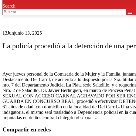
Search
13
Jun
junio 13, 2025
La policía procedió a la detención de una per
Ayer jueves personal de la Comisaría de la Mujer y la Familia, juntam
Destacamento Del Carril, de acuerdo a lo dispuesto por la Sra. titular
nro. 7 del Departamento Judicial La Plata sede Saladillo, y a requerimi
Nro. 2 de Saladillo, Dr. Javier Berlingieri, en marco de Procesa Pe
SEXUAL CON ACCESO CARNAL AGRAVADO POR SER EN
GUARDA EN CONCURSO REAL, procedió a efectivizar DETENCI
61 años de edad, con domicilio en la localidad de Del Carril.- Una ve
indagatoria, el mismo será trasladado a Dependencia policial en la cua
imputadas en delitos contra la integridad sexual .-
Compartir en redes