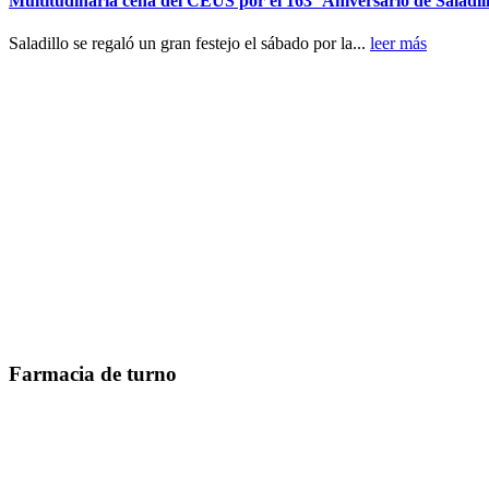
Multitudinaria cena del CEUS por el 163° Aniversario de Saladil
Saladillo se regaló un gran festejo el sábado por la...
leer más
Farmacia de turno