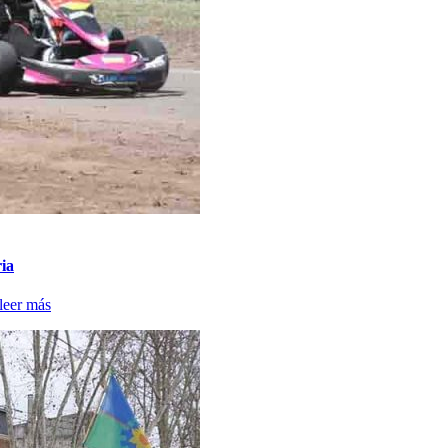
ria
leer más