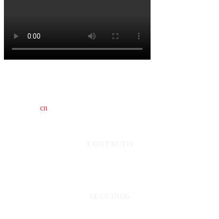
cn
saladillo es una publicación independiente.
Director propietario Juan Pablo Krupitzky.
Normas de confidencialidad y privacidad.
CONTACTO
San Martín 3248 - Saladillo - Pcia. de Bs As.
Tel: 02344–15402819
informacion@cnsaladillo.com.ar
SEGUINOS