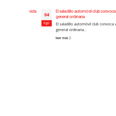
3 años de vida
El saladillo automóvil club convoca a la a
04
general ordinaria
o tuvo en
Ago
El saladillo automóvil club convoca a la as
general ordinaria...
leer más