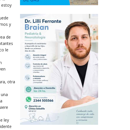
 estoy
puede
emos y
rea de
otantes
co le
n
ven
ra, otra
 una
la
uiere
e ley
sidente