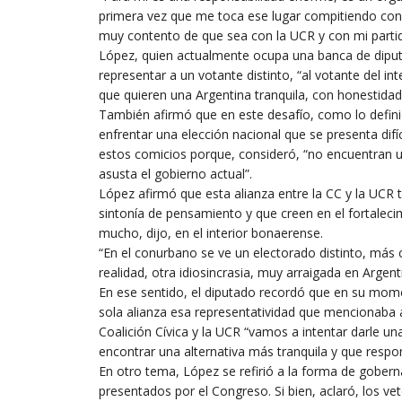
primera vez que me toca ese lugar compitiendo con
muy contento de que sea con la UCR y con mi partido
López, quien actualmente ocupa una banca de diput
representar a un votante distinto, “al votante del 
que quieren una Argentina tranquila, con honestidad
También afirmó que en este desafío, como lo defini
enfrentar una elección nacional que se presenta difí
estos comicios porque, consideró, “no encuentran u
asusta el gobierno actual”.
López afirmó que esta alianza entre la CC y la UCR t
sintonía de pensamiento y que creen en el fortalecim
mucho, dijo, en el interior bonaerense.
“En el conurbano se ve un electorado distinto, más
realidad, otra idiosincrasia, muy arraigada en Argen
En ese sentido, el diputado recordó que en su mom
sola alianza esa representatividad que mencionaba 
Coalición Cívica y la UCR “vamos a intentar darle una
encontrar una alternativa más tranquila y que respo
En otro tema, López se refirió a la forma de goberna
presentados por el Congreso. Si bien, aclaró, los ve