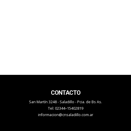
CONTACTO
San Martín 3248 - Saladillo - Pcia. de Bs As.
Tel: 02344–15402819
informacion@cnsaladillo.com.ar