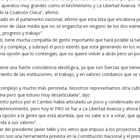
 aparatos muy grandes como el kirchnerismo y La Libertad Avanza. Y
 la Coalición Cívica”, afirmó.
ado en el parlamento nacional, afirmó que esta lista que encabeza 
interior de clase media que no se engancha en ninguno de los dos extr
, progreso y trabajo”.
ó, tiene mucha compañía de gente importante que hará posible la ta
cil y compleja, y subrayó el poco interés que está generando en los v
na opción que lo contengan, que no quiere volver a atrás pero un po
iene una fuerte coincidencia ideológica, ya que son fuerzas que tiene
iento de las instituciones, el trabajo, y en valores cotidianos que se 
 complejo y mucho más peronista. Nosotros representamos otra cultu
tina pero que estuvo muy desarticulada”, dijo.
ento Juntos por el Cambio había articulado un poco y condensado en
anteriormente, pero hoy el PRO se fue a La Libertad Avanza y ahora 
 opción a la gente que está aturdida, que no sabe si ir a votar, que q
nda a sus valores”.
r del presidente Javier Milei y los vetos que impuso a los proyectos d
tos son una herramienta prevista en la Constitución Nacional y el pre