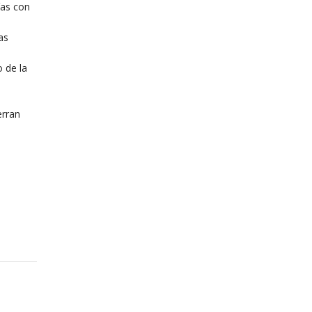
ías con
as
 de la
erran