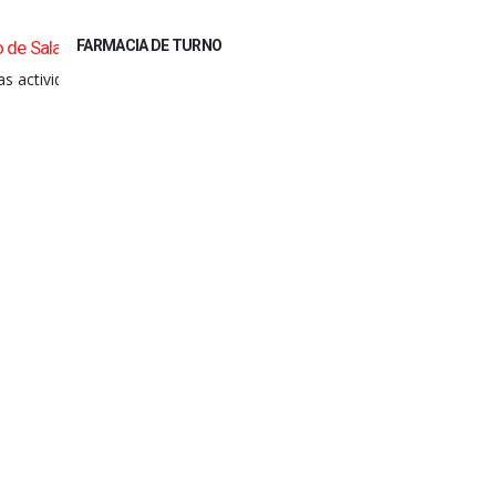
FARMACIA DE TURNO
adillo
Multitudinaria cena del CEUS por el 163° Anivers
03
de Saladillo
idades
Ago
Saladillo se regaló un gran festejo el sábado por la
leer más