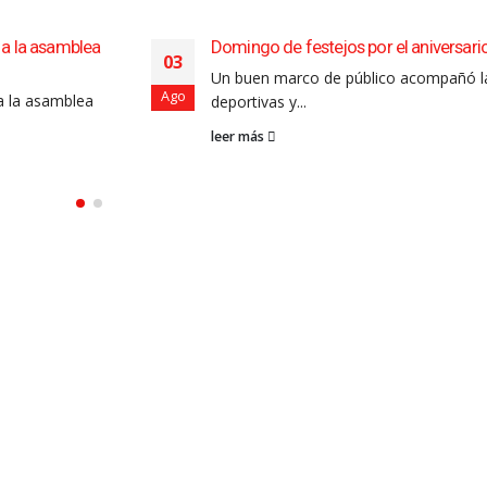
samblea
Domingo de festejos por el aniversario de Sal
03
Un buen marco de público acompañó las activ
Ago
amblea
deportivas y...
leer más