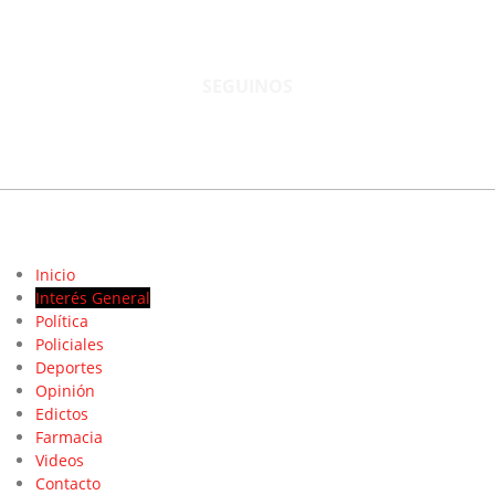
Tel: 02344–15402819
informacion@cnsaladillo.com.ar
SEGUINOS
© Copyright 2023. Todos los derechos reservados |
Diseño Web
- edrweb
Inicio
Interés General
Política
Policiales
Deportes
Opinión
Edictos
Farmacia
Videos
Contacto