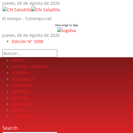
Jueves, 06 de Agosto de 2026
El tiempo - Tutiempo.net
Descargá la App
Jueves, 06 de Agosto de 2026
LA FUERZA DE LA INFORMACIÓN
Edición N° 5008
Search
INICIO
INTERÉS GENERAL
POLÍTICA
POLICIALES
DEPORTES
OPINIÓN
EDICTOS
FARMACIA
VIDEOS
CONTACTO
Search