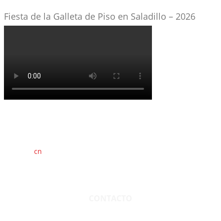
Fiesta de la Galleta de Piso en Saladillo – 2026
cn
saladillo es una publicación independiente.
Director propietario Juan Pablo Krupitzky.
Normas de confidencialidad y privacidad.
CONTACTO
San Martín 3248 - Saladillo - Pcia. de Bs As.