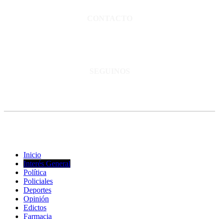
CONTACTO
San Martín 3248 - Saladillo - Pcia. de Bs As.
Tel: 02344–15402819
informacion@cnsaladillo.com.ar
SEGUINOS
© Copyright 2023. Todos los derechos reservados |
Diseño Web
-
edrweb
Inicio
Interés General
Política
Policiales
Deportes
Opinión
Edictos
Farmacia