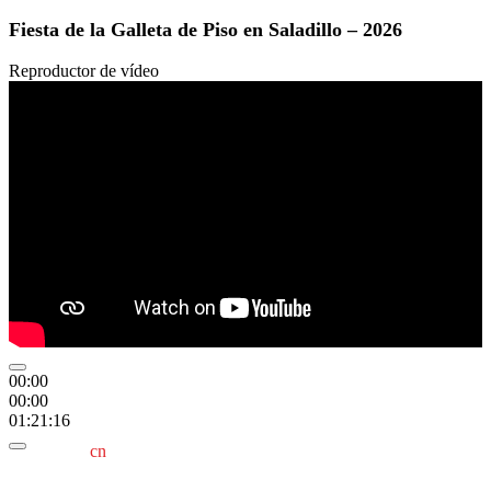
Fiesta de la Galleta de Piso en Saladillo – 2026
Reproductor de vídeo
00:00
00:00
01:21:16
cn
saladillo es una publicación independiente.
Director propietario Juan Pablo Krupitzky.
Normas de confidencialidad y privacidad.