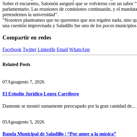
Sobre el encuentro, Salomón aseguró que se volvieron con un sabor “
parlamentario. Las reuniones de comisiones continuarán, y el mandatar
pretendemos la universidad”.
“Nosotros planteamos que no queremos que nos regalen nada, sino que
una cuestión improvisada y Saladillo fue uno de los pocos municipios 
Compartir en redes
Facebook
Twitter
LinkedIn
Email
WhatsApp
Related
Posts
07
Ago
agosto 7, 2026
El Estudio Jurídico Lopez Carribero
Damonte se mostró sumamente preocupado por la gran cantidad de...
05
Ago
agosto 5, 2026
Banda Municipal de Saladillo | “Por amor a la música”