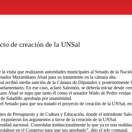
ecto de creación de la UNSal
la visita que realizaron autoridades municipales al Senado de la Nación,
senador Maximiliano Abad para su tratamiento en la cámara alta.
al recibió media sanción de la Cámara de Diputados y posteriormente f
 parlamentario. En ese caso, aclaró Salomón, se debería iniciar desde ce
iano Abad se supo que tanto él como el senador Wado de Pedro venían 
a de Saladillo aprobada por unanimidad.
 del Senado para que sea tratado el proyecto de creación de la UNSal, 
iones de Presupuesto y de Cultura y Educación, donde el intendente Sal
 expusieron los argumentos a favor de la creación de la UNSal.
ersidad nacional. Consolidar institucionalmente lo que ya es una realidad
eslabon en el Congreso para que sea aprobado”, dijo el jefe comunal.