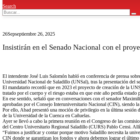
Search
26
Sep
septiembre 26, 2025
Insistirán en el Senado Nacional con el proy
El intendente José Luis Salomón habló en conferencia de prensa sobre 
Universidad Nacional de Saladillo (UNSal), tras la presentación del 
El mandatario recordó que en 2023 el proyecto de creación de la UNS
tratado por el cuerpo y el riesgo estaba en que este año perdía estado
En ese sentido, señaló que en conversaciones con el senador Maximil
aprobadas por el Consejo Interuniversitario Nacional (CIN), siendo l
Por ello, Abad presentó una moción de privilegio en la última sesión
de la Universidad de la Cuenca en Cañuelas.
Ayer se llevó a cabo la primera reunión en el Congreso de las comis
del Centro Universitario Regional Saladillo (CURS) Pablo Censi. Allí
“Fuimos a justificar y contar porque motivo Saladillo necesita la univ
CIN donde se garantizan los fondos y ahora debemos lograr el último 