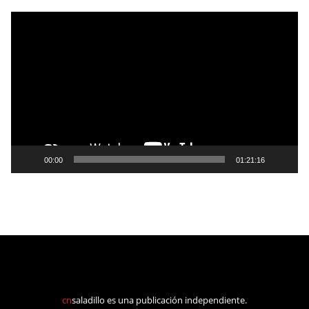
Reproductor
de
vídeo
00:00
01:21:16
cn
saladillo es una publicación independiente.