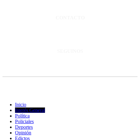
Director propietario Juan Pablo Krupitzky.
Normas de confidencialidad y privacidad.
CONTACTO
San Martín 3248 - Saladillo - Pcia. de Bs As.
Tel: 02344–15402819
informacion@cnsaladillo.com.ar
SEGUINOS
© Copyright 2023. Todos los derechos reservados |
Diseño Web
-
edrweb
Inicio
Interés General
Política
Policiales
Deportes
Opinión
Edictos