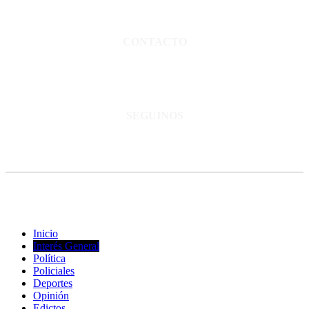
Director propietario Juan Pablo Krupitzky.
Normas de confidencialidad y privacidad.
CONTACTO
San Martín 3248 - Saladillo - Pcia. de Bs As.
Tel: 02344–15402819
informacion@cnsaladillo.com.ar
SEGUINOS
© Copyright 2023. Todos los derechos reservados |
Diseño Web
-
edrweb
Inicio
Interés General
Política
Policiales
Deportes
Opinión
Edictos