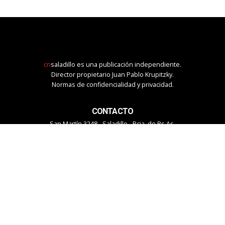
cn
saladillo es una publicación independiente.
Director propietario Juan Pablo Krupitzky.
Normas de confidencialidad y privacidad.
CONTACTO
San Martín 3248 - Saladillo - Pcia. de Bs As.
Tel: 02344–15402819
informacion@cnsaladillo.com.ar
SEGUINOS