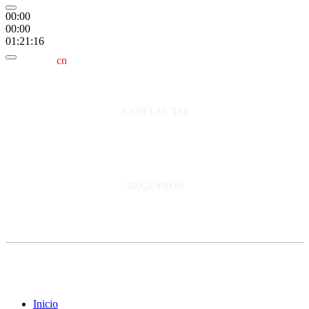
00:00
00:00
01:21:16
cn
saladillo es una publicación independiente.
Director propietario Juan Pablo Krupitzky.
Normas de confidencialidad y privacidad.
CONTACTO
San Martín 3248 - Saladillo - Pcia. de Bs As.
Tel: 02344–15402819
informacion@cnsaladillo.com.ar
SEGUINOS
© Copyright 2023. Todos los derechos reservados |
Diseño Web
-
edrweb
Inicio