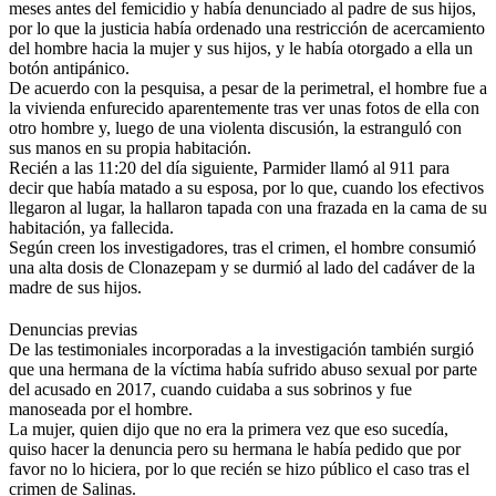
meses antes del femicidio y había denunciado al padre de sus hijos,
por lo que la justicia había ordenado una restricción de acercamiento
del hombre hacia la mujer y sus hijos, y le había otorgado a ella un
botón antipánico.
De acuerdo con la pesquisa, a pesar de la perimetral, el hombre fue a
la vivienda enfurecido aparentemente tras ver unas fotos de ella con
otro hombre y, luego de una violenta discusión, la estranguló con
sus manos en su propia habitación.
Recién a las 11:20 del día siguiente, Parmider llamó al 911 para
decir que había matado a su esposa, por lo que, cuando los efectivos
llegaron al lugar, la hallaron tapada con una frazada en la cama de su
habitación, ya fallecida.
Según creen los investigadores, tras el crimen, el hombre consumió
una alta dosis de Clonazepam y se durmió al lado del cadáver de la
madre de sus hijos.
Denuncias previas
De las testimoniales incorporadas a la investigación también surgió
que una hermana de la víctima había sufrido abuso sexual por parte
del acusado en 2017, cuando cuidaba a sus sobrinos y fue
manoseada por el hombre.
La mujer, quien dijo que no era la primera vez que eso sucedía,
quiso hacer la denuncia pero su hermana le había pedido que por
favor no lo hiciera, por lo que recién se hizo público el caso tras el
crimen de Salinas.