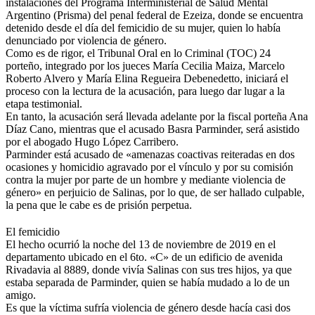
instalaciones del Programa Interministerial de Salud Mental
Argentino (Prisma) del penal federal de Ezeiza, donde se encuentra
detenido desde el día del femicidio de su mujer, quien lo había
denunciado por violencia de género.
Como es de rigor, el Tribunal Oral en lo Criminal (TOC) 24
porteño, integrado por los jueces María Cecilia Maiza, Marcelo
Roberto Alvero y María Elina Regueira Debenedetto, iniciará el
proceso con la lectura de la acusación, para luego dar lugar a la
etapa testimonial.
En tanto, la acusación será llevada adelante por la fiscal porteña Ana
Díaz Cano, mientras que el acusado Basra Parminder, será asistido
por el abogado Hugo López Carribero.
Parminder está acusado de «amenazas coactivas reiteradas en dos
ocasiones y homicidio agravado por el vínculo y por su comisión
contra la mujer por parte de un hombre y mediante violencia de
género» en perjuicio de Salinas, por lo que, de ser hallado culpable,
la pena que le cabe es de prisión perpetua.
El femicidio
El hecho ocurrió la noche del 13 de noviembre de 2019 en el
departamento ubicado en el 6to. «C» de un edificio de avenida
Rivadavia al 8889, donde vivía Salinas con sus tres hijos, ya que
estaba separada de Parminder, quien se había mudado a lo de un
amigo.
Es que la víctima sufría violencia de género desde hacía casi dos