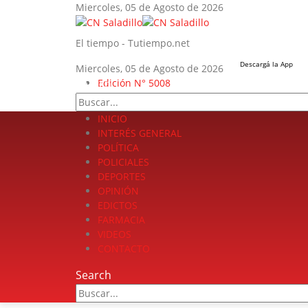
Miercoles, 05 de Agosto de 2026
El tiempo - Tutiempo.net
Descargá la App
Miercoles, 05 de Agosto de 2026
Search
Edición N° 5008
INICIO
INTERÉS GENERAL
POLÍTICA
POLICIALES
DEPORTES
OPINIÓN
EDICTOS
FARMACIA
VIDEOS
CONTACTO
Search