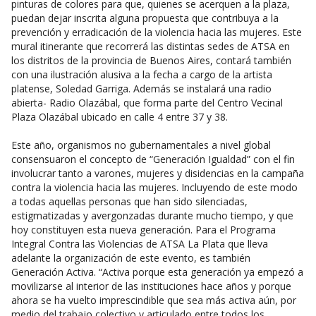
pinturas de colores para que, quienes se acerquen a la plaza,
puedan dejar inscrita alguna propuesta que contribuya a la
prevención y erradicación de la violencia hacia las mujeres. Este
mural itinerante que recorrerá las distintas sedes de ATSA en
los distritos de la provincia de Buenos Aires, contará también
con una ilustración alusiva a la fecha a cargo de la artista
platense, Soledad Garriga. Además se instalará una radio
abierta- Radio Olazábal, que forma parte del Centro Vecinal
Plaza Olazábal ubicado en calle 4 entre 37 y 38.
Este año, organismos no gubernamentales a nivel global
consensuaron el concepto de “Generación Igualdad” con el fin
involucrar tanto a varones, mujeres y disidencias en la campaña
contra la violencia hacia las mujeres. Incluyendo de este modo
a todas aquellas personas que han sido silenciadas,
estigmatizadas y avergonzadas durante mucho tiempo, y que
hoy constituyen esta nueva generación. Para el Programa
Integral Contra las Violencias de ATSA La Plata que lleva
adelante la organización de este evento, es también
Generación Activa. “Activa porque esta generación ya empezó a
movilizarse al interior de las instituciones hace años y porque
ahora se ha vuelto imprescindible que sea más activa aún, por
medio del trabajo colectivo y articulado entre todos los