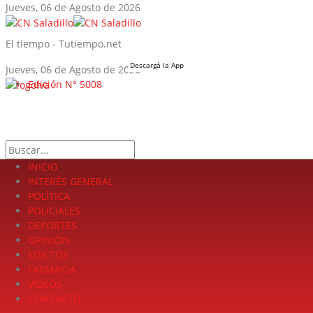
Jueves, 06 de Agosto de 2026
El tiempo - Tutiempo.net
Descargá la App
Jueves, 06 de Agosto de 2026
Edición N° 5008
LA FUERZA DE LA INFORMACIÓN
Search
INICIO
INTERÉS GENERAL
POLÍTICA
POLICIALES
DEPORTES
OPINIÓN
EDICTOS
FARMACIA
VIDEOS
CONTACTO