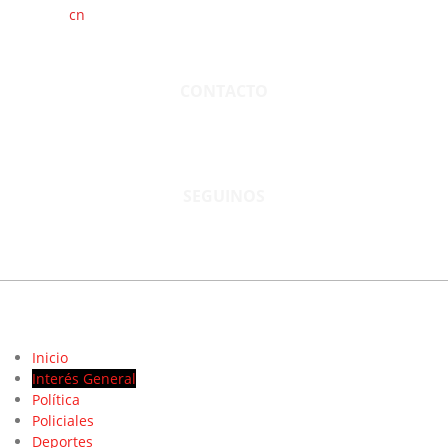
cn
saladillo es una publicación independiente.
Director propietario Juan Pablo Krupitzky.
Normas de confidencialidad y privacidad.
CONTACTO
San Martín 3248 - Saladillo - Pcia. de Bs As.
Tel: 02344–15402819
informacion@cnsaladillo.com.ar
SEGUINOS
© Copyright 2023. Todos los derechos reservados |
Diseño Web
- edrweb
Inicio
Interés General
Política
Policiales
Deportes