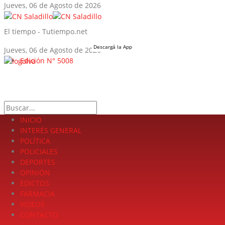
Jueves, 06 de Agosto de 2026
El tiempo - Tutiempo.net
Descargá la App
Jueves, 06 de Agosto de 2026
Edición N° 5008
LA FUERZA DE LA INFORMACIÓN
Search
INICIO
INTERÉS GENERAL
POLÍTICA
POLICIALES
DEPORTES
OPINIÓN
EDICTOS
FARMACIA
VIDEOS
CONTACTO