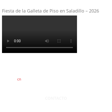
Fiesta de la Galleta de Piso en Saladillo – 2026
cn
saladillo es una publicación independiente.
Director propietario Juan Pablo Krupitzky.
Normas de confidencialidad y privacidad.
CONTACTO
San Martín 3248 - Saladillo - Pcia. de Bs As.
Tel: 02344–15402819