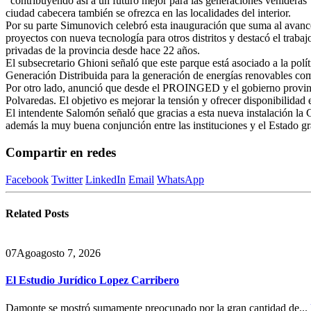
“contribuyendo así a un futuro mejor para las generaciones venideras
ciudad cabecera también se ofrezca en las localidades del interior.
Por su parte Simunovich celebró esta inauguración que suma al avance
proyectos con nueva tecnología para otros distritos y destacó el trab
privadas de la provincia desde hace 22 años.
El subsecretario Ghioni señaló que este parque está asociado a la polí
Generación Distribuida para la generación de energías renovables como 
Por otro lado, anunció que desde el PROINGED y el gobierno provincial
Polvaredas. El objetivo es mejorar la tensión y ofrecer disponibilidad e
El intendente Salomón señaló que gracias a esta nueva instalación la Co
además la muy buena conjunción entre las instituciones y el Estado gra
Compartir en redes
Facebook
Twitter
LinkedIn
Email
WhatsApp
Related
Posts
07
Ago
agosto 7, 2026
El Estudio Jurídico Lopez Carribero
Damonte se mostró sumamente preocupado por la gran cantidad de...