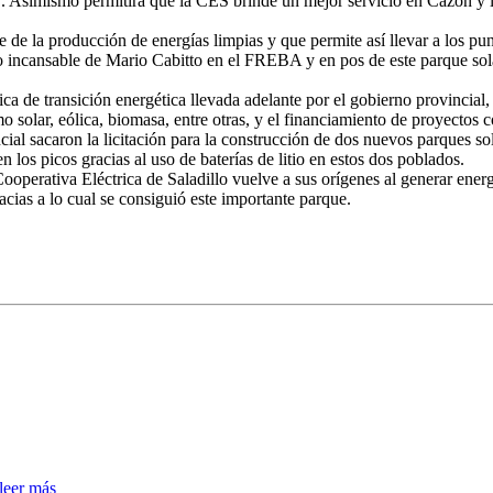
”. Asimismo permitirá que la CES brinde un mejor servicio en Cazón y l
 de la producción de energías limpias y que permite así llevar a los p
ajo incansable de Mario Cabitto en el FREBA y en pos de este parque so
tica de transición energética llevada adelante por el gobierno provincia
solar, eólica, biomasa, entre otras, y el financiamiento de proyectos co
 sacaron la licitación para la construcción de dos nuevos parques solar
n los picos gracias al uso de baterías de litio en estos dos poblados.
operativa Eléctrica de Saladillo vuelve a sus orígenes al generar energí
cias a lo cual se consiguió este importante parque.
leer más