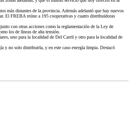
as zonas aledañas, y que el mismo servicio que hoy ofrecen en la
untos más distantes de la provincia. Además adelantó que hay nuevos
lar. El FREBA reúne a 195 cooperativas y cuatro distribuidoras
l, junto con otras acciones como la reglamentación de la Ley de
mo los de líneas de alta tensión.
es, uno para la localidad de Del Carril y otro para la localidad de
a y no solo distribuirla, y en este caso energía limpia. Destacó