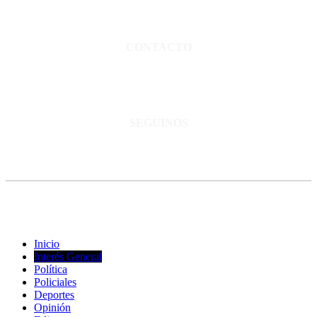
Director propietario Juan Pablo Krupitzky.
Normas de confidencialidad y privacidad.
CONTACTO
San Martín 3248 - Saladillo - Pcia. de Bs As.
Tel: 02344–15402819
informacion@cnsaladillo.com.ar
SEGUINOS
© Copyright 2023. Todos los derechos reservados |
Diseño Web
-
edrweb
Inicio
Interés General
Política
Policiales
Deportes
Opinión