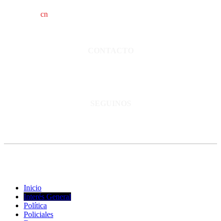
cn
saladillo es una publicación independiente.
Director propietario Juan Pablo Krupitzky.
Normas de confidencialidad y privacidad.
CONTACTO
San Martín 3248 - Saladillo - Pcia. de Bs As.
Tel: 02344–15402819
informacion@cnsaladillo.com.ar
SEGUINOS
© Copyright 2023. Todos los derechos reservados |
Diseño Web
-
edrweb
Inicio
Interés General
Política
Policiales