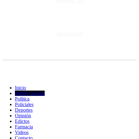
CONTACTO
San Martín 3248 - Saladillo - Pcia. de Bs As.
Tel: 02344–15402819
informacion@cnsaladillo.com.ar
SEGUINOS
© Copyright 2023. Todos los derechos reservados |
Diseño Web
-
edrweb
Inicio
Interés General
Política
Policiales
Deportes
Opinión
Edictos
Farmacia
Videos
Contacto