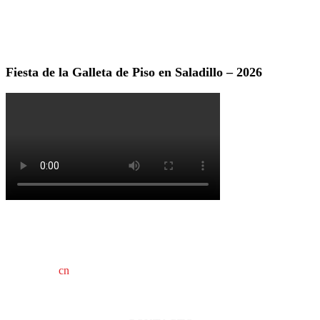
Fiesta de la Galleta de Piso en Saladillo – 2026
cn
saladillo es una publicación independiente.
Director propietario Juan Pablo Krupitzky.
Normas de confidencialidad y privacidad.