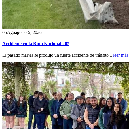
05
Ago
agosto 5, 2026
Accidente en la Ruta Nacional 205
El pasado martes se produjo un fuerte accidente de tránsito...
leer más