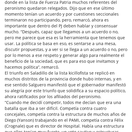
donde en la lista de Fuerza Patria muchos referentes del
peronismo quedaron relegados. Dijo que en ese último
momento tenían un acuerdo y por cuestiones seccionales
terminaron no participando, pero, remarcó, ahora es
importante que dentro del PJ deben hablar y consensuar
mucho. “Después, capaz que llegamos a un acuerdo o no,
pero me parece que esa es la herramienta que tenemos que
usar. La política se basa en eso, es sentarse a una mesa,
discutir propuestas, y a ver si se llega a un acuerdo o no, pero
por lo menos a ese respeto y generar algo para realmente el
beneficio de la sociedad, que es para eso que invitamos y
hacemos política”, remarcó.
El triunfo en Saladillo de la lista kicillofista se replicó en
muchos distritos de la provincia donde hubo internas, y en
ese sentido Salguero manifestó que el gobernador manifestó
su alegría por este triunfo que solidifica a su espacio político,
ahora ratificados por los afiliados del peronismo.
“Cuando me decidí competir, todos me decían que era una
batalla que iba a ser difícil. Competía contra cuatro
concejales, competía contra la estructura de muchos años de
Diego (Yanson) trabajando en el PAMI, competía contra Félix
(Crognale) que es director de Hospital. Había una estructura
que ellos tenían muy fuerte, un voto cautivo y estructuras