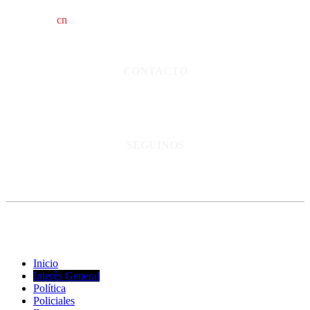
cn
saladillo es una publicación independiente.
Director propietario Juan Pablo Krupitzky.
Normas de confidencialidad y privacidad.
CONTACTO
San Martín 3248 - Saladillo - Pcia. de Bs As.
Tel: 02344–15402819
informacion@cnsaladillo.com.ar
SEGUINOS
© Copyright 2023. Todos los derechos reservados |
Diseño Web
-
edrweb
Inicio
Interés General
Política
Policiales