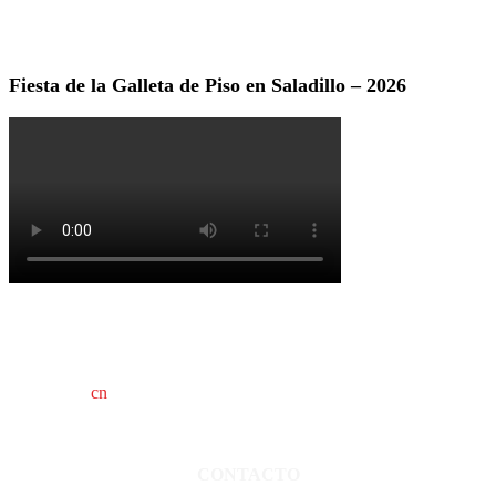
Fiesta de la Galleta de Piso en Saladillo – 2026
cn
saladillo es una publicación independiente.
Director propietario Juan Pablo Krupitzky.
Normas de confidencialidad y privacidad.
CONTACTO