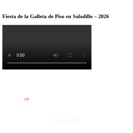
Fiesta de la Galleta de Piso en Saladillo – 2026
cn
saladillo es una publicación independiente.
Director propietario Juan Pablo Krupitzky.
Normas de confidencialidad y privacidad.
CONTACTO
San Martín 3248 - Saladillo - Pcia. de Bs As.