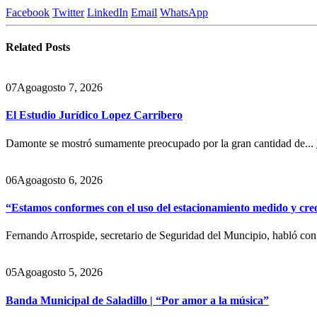
Facebook
Twitter
LinkedIn
Email
WhatsApp
Related
Posts
07
Ago
agosto 7, 2026
El Estudio Jurídico Lopez Carribero
Damonte se mostró sumamente preocupado por la gran cantidad de...
06
Ago
agosto 6, 2026
“Estamos conformes con el uso del estacionamiento medido y cre
Fernando Arrospide, secretario de Seguridad del Muncipio, habló co
05
Ago
agosto 5, 2026
Banda Municipal de Saladillo | “Por amor a la música”