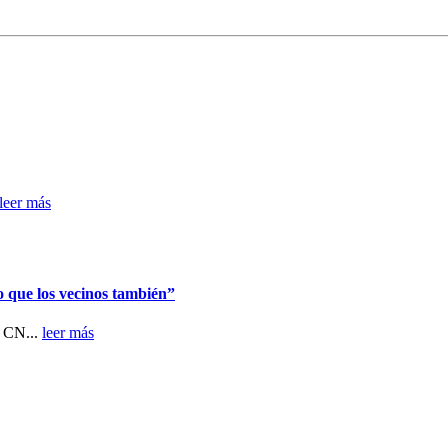
leer más
o que los vecinos también”
n CN...
leer más