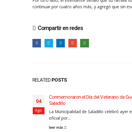
Por otro lado, el intendente señaló que su familia
continuar por cuatro años más, y agregó que sin es
Compartir en redes
RELATED
POSTS
Conmemoraron el Día del Veterano de Gu
04
Saladillo
accidente de
Ago
La Municipalidad de Saladillo celebró ayer e
oficial por...
leer más