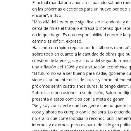
El actual mandatario anunció el pasado sábado medi
en las próximas elecciones para un nuevo periodo 
encarar”, indicó.
“Más allá del honor que significa ser intendente y d
cerca de mí es el trabajo el trabajo intenso que rep
en lo que hago. Es una responsabilidad enorme la 
camino es difícil”, expresó.
Haciendo un rápido repaso por los últimos ocho añ
sobre todo en cuanto a la cantidad de obras que pu
cuestión de la energía, y al inicio del segundo ma
una inflación del 100% y esta situación económica q
“El futuro no va a ser bueno para nadie, gobierne qui
viene es un puente difícil de cruzar y como intende
próximos serán cuatro años duros, lo tengo claro”, 
Sobre las repercusiones a su decisión, Salomón dij
presenta a estos comicios con la meta de ganar.
“Se y soy consciente que hay gente que no quiere l
cosa y ahora no cumplo con la palabra. Lo entiendo
no era lo que correspondía lo reconocí públicamen
internos y externos, pero es parte de la lógica polític