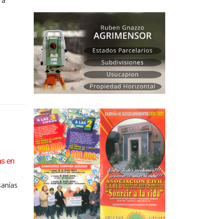
ra
as en
Con todo local, Saladillo celebró sus 163 años de
04
La fiesta del 163° aniversario de Saladillo tuvo en
Ago
sanías
esta...
leer más