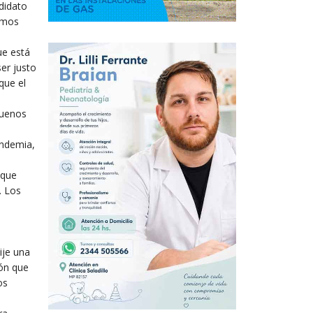
didato
imos
ue está
ser justo
que el
buenos
andemia,
 que
. Los
ije una
ión que
os