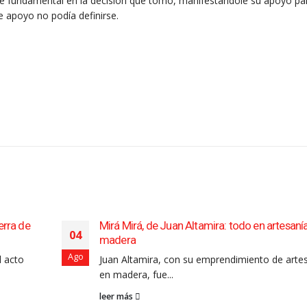
 fue fundamental en la decisión que tomó, manifestándole su apoyo pa
e apoyo no podía definirse.
erra de
Mirá Mirá, de Juan Altamira: todo en artesaní
04
madera
Ago
l acto
Juan Altamira, con su emprendimiento de arte
en madera, fue...
leer más