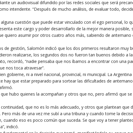
ante un audiovisual difundido por las redes sociales que será precan
como intendente. “Después de mucho análisis, de evaluar todo, decid
e alguna cuestión que puede estar vinculado con el ego personal, lo q
resenta este cargo y poder desarrollarlo de la mejor manera posible, 
que quiero asumir por otros cuatro años más, sabiendo de antemano 
os de gestión, Salomón indicó que los dos primeros resultaron muy 
dieron realizarse, los segundos dos no fueron tan buenos debido a la
ndato, recordó, “nadie pensaba que nos íbamos a encontrar con una p
ue nos toca atravesar”.
en gobierne, ni a nivel nacional, provincial, ni municipal. La Argentina
nte hay que estar preparado para sortear las dificultades de antemano
afirmó.
o que hubo quienes la acompañan y otros que no, pero afirmó que se
a continuidad, que no es lo más adecuado, y otros que plantean que d
. Pero más de una vez me subí a una tribuna y cuando tome la decis
te, cuando eso es poco común que suceda. Se que voy a tener plante
a”, indicó.