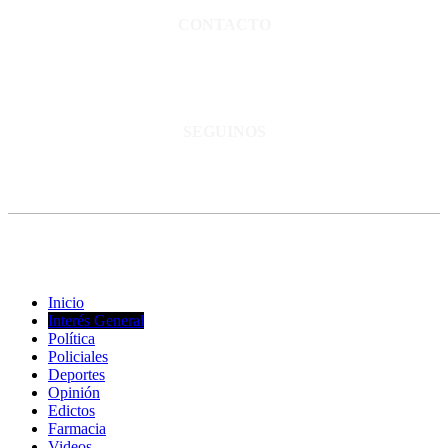
CONTACTO
San Martín 3248 - Saladillo - Pcia. de Bs As.
Tel: 02344–15402819
informacion@cnsaladillo.com.ar
SEGUINOS
© Copyright 2023. Todos los derechos reservados |
Diseño Web
-
edrweb
Inicio
Interés General
Política
Policiales
Deportes
Opinión
Edictos
Farmacia
Videos