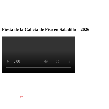
Fiesta de la Galleta de Piso en Saladillo – 2026
cn
saladillo es una publicación independiente.
Director propietario Juan Pablo Krupitzky.
Normas de confidencialidad y privacidad.