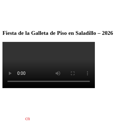
Fiesta de la Galleta de Piso en Saladillo – 2026
cn
saladillo es una publicación independiente.
Director propietario Juan Pablo Krupitzky.
Normas de confidencialidad y privacidad.