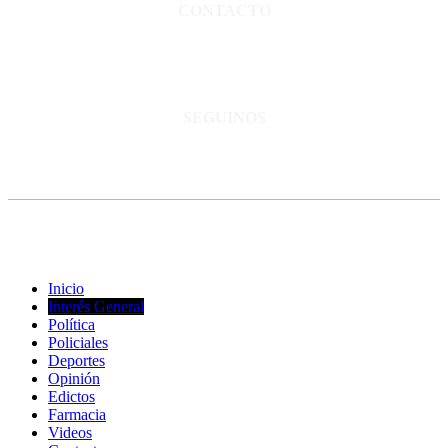
CONTACTO
San Martín 3248 - Saladillo - Pcia. de Bs As.
Tel: 02344–15402819
informacion@cnsaladillo.com.ar
SEGUINOS
© Copyright 2023. Todos los derechos reservados |
Diseño Web
-
edrweb
Inicio
Interés General
Política
Policiales
Deportes
Opinión
Edictos
Farmacia
Videos