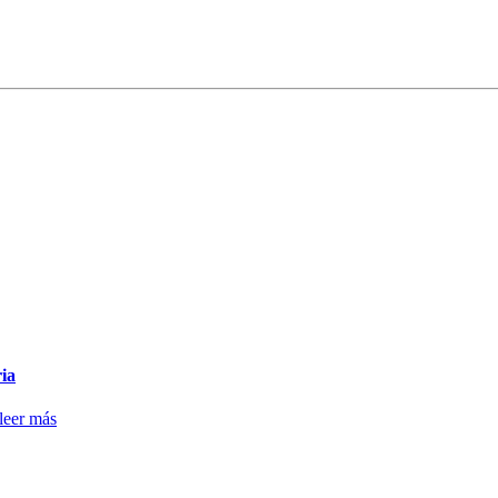
ria
leer más