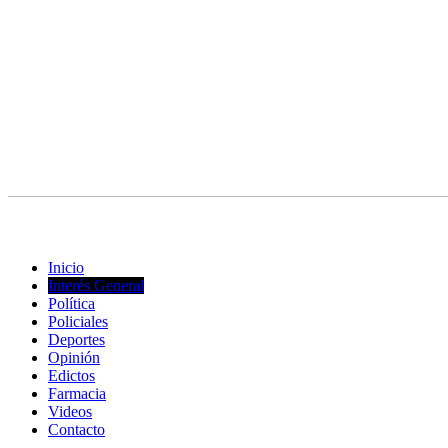
© Copyright 2023. Todos los derechos reservados |
Diseño Web
- ed
Inicio
Interés General
Política
Policiales
Deportes
Opinión
Edictos
Farmacia
Videos
Contacto