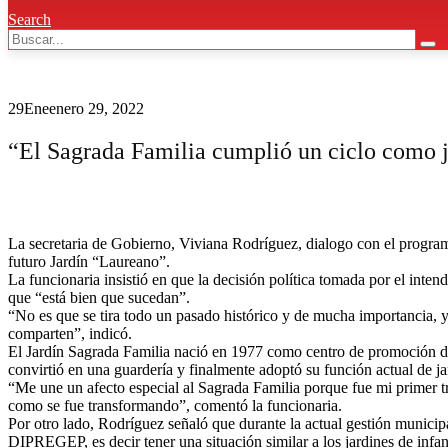
Search
29
Ene
enero 29, 2022
“El Sagrada Familia cumplió un ciclo como 
La secretaria de Gobierno, Viviana Rodríguez, dialogo con el program
futuro Jardín “Laureano”.
La funcionaria insistió en que la decisión política tomada por el inte
que “está bien que sucedan”.
“No es que se tira todo un pasado histórico y de mucha importancia, 
comparten”, indicó.
El Jardín Sagrada Familia nació en 1977 como centro de promoción de 
convirtió en una guardería y finalmente adoptó su función actual de ja
“Me une un afecto especial al Sagrada Familia porque fue mi primer t
como se fue transformando”, comentó la funcionaria.
Por otro lado, Rodríguez señaló que durante la actual gestión municipa
DIPREGEP, es decir tener una situación similar a los jardines de inf