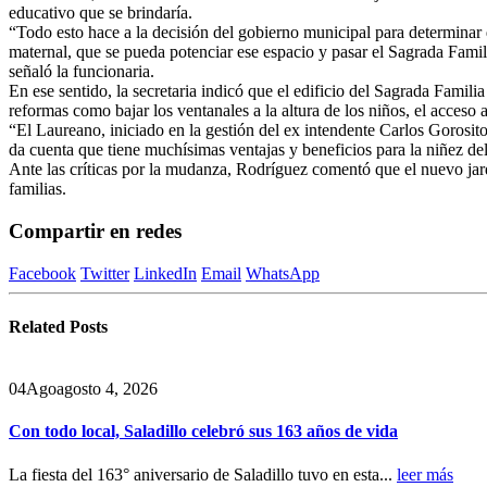
educativo que se brindaría.
“Todo esto hace a la decisión del gobierno municipal para determinar
maternal, que se pueda potenciar ese espacio y pasar el Sagrada Famil
señaló la funcionaria.
En ese sentido, la secretaria indicó que el edificio del Sagrada Famil
reformas como bajar los ventanales a la altura de los niños, el acceso al
“El Laureano, iniciado en la gestión del ex intendente Carlos Gorosi
da cuenta que tiene muchísimas ventajas y beneficios para la niñez d
Ante las críticas por la mudanza, Rodríguez comentó que el nuevo jard
familias.
Compartir en redes
Facebook
Twitter
LinkedIn
Email
WhatsApp
Related
Posts
04
Ago
agosto 4, 2026
Con todo local, Saladillo celebró sus 163 años de vida
La fiesta del 163° aniversario de Saladillo tuvo en esta...
leer más