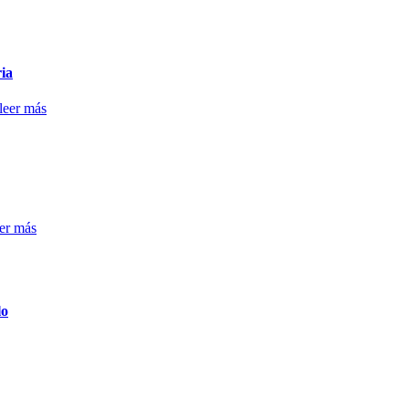
ria
leer más
eer más
lo