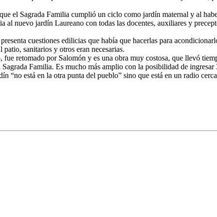
 que el Sagrada Familia cumplió un ciclo como jardín maternal y al ha
ia al nuevo jardín Laureano con todas las docentes, auxiliares y prece
ia presenta cuestiones edilicias que había que hacerlas para acondiciona
 patio, sanitarios y otros eran necesarias.
to, fue retomado por Salomón y es una obra muy costosa, que llevó tie
el Sagrada Familia. Es mucho más amplio con la posibilidad de ingresar
ín “no está en la otra punta del pueblo” sino que está en un radio cerc