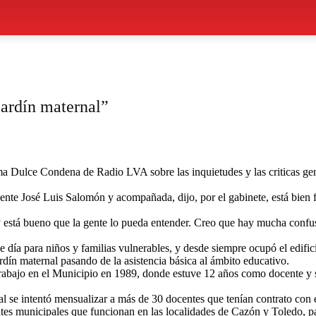
jardín maternal”
a Dulce Condena de Radio LVA sobre las inquietudes y las criticas gener
ndente José Luis Salomón y acompañada, dijo, por el gabinete, está bien
y está bueno que la gente lo pueda entender. Creo que hay mucha confusi
día para niños y familias vulnerables, y desde siempre ocupó el edific
rdín maternal pasando de la asistencia básica al ámbito educativo.
rabajo en el Municipio en 1989, donde estuve 12 años como docente y se
l se intentó mensualizar a más de 30 docentes que tenían contrato con e
antes municipales que funcionan en las localidades de Cazón y Toledo, 